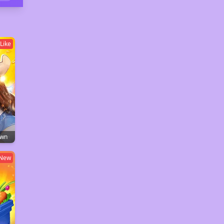
Like
own
New