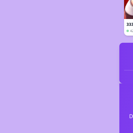
333
4
29/06
29/06
29/06
29/06
29/06
29/06
29/06
29/06
29/06
29/06
D
29/06
29/06
29/06