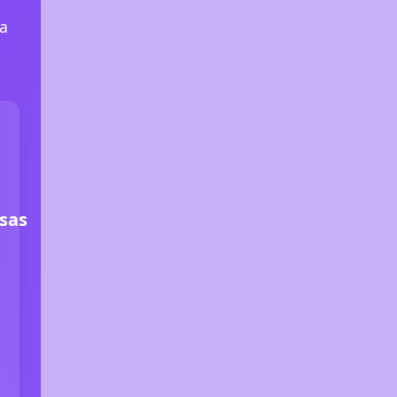
a
sas