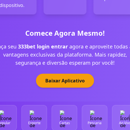
dispositivo.
Comece Agora Mesmo!
aça seu
333bet login entrar
agora e aproveite todas 
vantagens exclusivas da plataforma. Mais rapidez,
segurança e diversão esperam por você!
Baixar Aplicativo
opular
Esporte
Cartas
Pescaria
Ao Viv