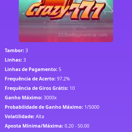
Tambor:
3
Linhas:
3
Linhas de Pagamento:
5
Frequência de Acerto:
97.2%
Frequência de Giros Grátis:
10
Ganho Máximo:
3000x
Probabilidade de Ganho Máximo:
1/5000
Volatilidade:
Alta
Aposta Mínima/Máxima:
0.20 - 50.00