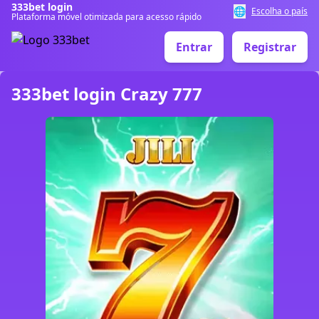
333bet login
🌐
Escolha o país
Plataforma móvel otimizada para acesso rápido
Entrar
Registrar
333bet login Crazy 777